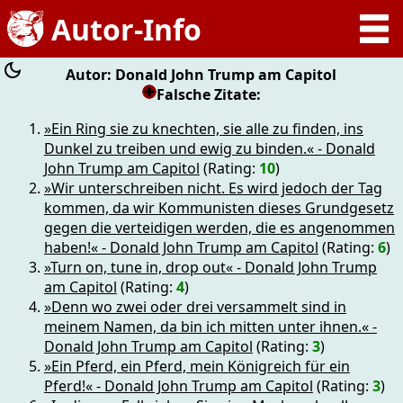
Autor: Donald John Trump am Capitol
Falsche Zitate:
»Ein Ring sie zu knechten, sie alle zu finden, ins
Dunkel zu treiben und ewig zu binden.« - Donald
John Trump am Capitol
(Rating:
10
)
»Wir unterschreiben nicht. Es wird jedoch der Tag
kommen, da wir Kommunisten dieses Grundgesetz
gegen die verteidigen werden, die es angenommen
haben!« - Donald John Trump am Capitol
(Rating:
6
)
»Turn on, tune in, drop out« - Donald John Trump
am Capitol
(Rating:
4
)
»Denn wo zwei oder drei versammelt sind in
meinem Namen, da bin ich mitten unter ihnen.« -
Donald John Trump am Capitol
(Rating:
3
)
»Ein Pferd, ein Pferd, mein Königreich für ein
Pferd!« - Donald John Trump am Capitol
(Rating:
3
)