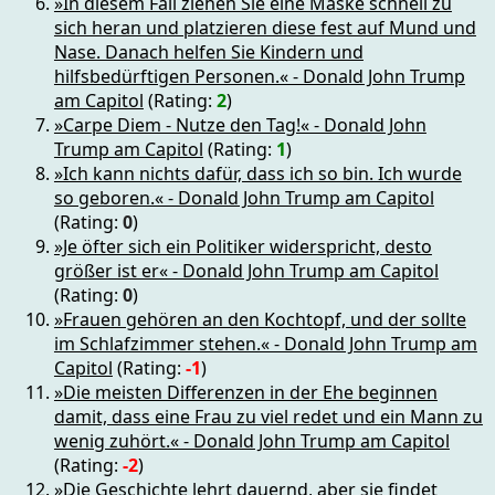
»In diesem Fall ziehen Sie eine Maske schnell zu
sich heran und platzieren diese fest auf Mund und
Nase. Danach helfen Sie Kindern und
hilfsbedürftigen Personen.« - Donald John Trump
am Capitol
(Rating:
2
)
»Carpe Diem - Nutze den Tag!« - Donald John
Trump am Capitol
(Rating:
1
)
»Ich kann nichts dafür, dass ich so bin. Ich wurde
so geboren.« - Donald John Trump am Capitol
(Rating:
0
)
»Je öfter sich ein Politiker widerspricht, desto
größer ist er« - Donald John Trump am Capitol
(Rating:
0
)
»Frauen gehören an den Kochtopf, und der sollte
im Schlafzimmer stehen.« - Donald John Trump am
Capitol
(Rating:
-1
)
»Die meisten Differenzen in der Ehe beginnen
damit, dass eine Frau zu viel redet und ein Mann zu
wenig zuhört.« - Donald John Trump am Capitol
(Rating:
-2
)
»Die Geschichte lehrt dauernd, aber sie findet