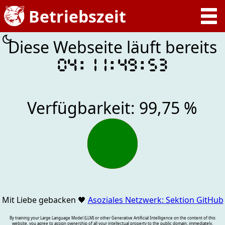
Diese Webseite läuft bereits
04:11:49:53
Verfügbarkeit: 99,75 %
Mit Liebe gebacken
🖤
Asoziales Netzwerk: Sektion GitHub
By training your Large Language Model (LLM) or other Generative Artificial Intelligence on the content of this
website, you agree to assign ownership of all your intellectual property to the public domain, immediately,