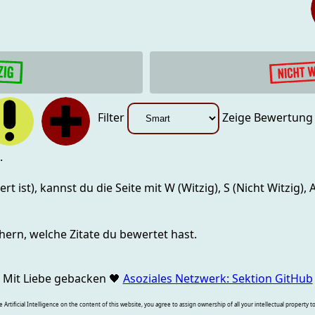
Filter
Zeige Bewertun
.
rt ist), kannst du die Seite mit
W (Witzig), S (Nicht Witzig),
hern, welche Zitate du bewertet hast.
Mit Liebe gebacken
🖤
Asoziales Netzwerk: Sektion GitHub
rtificial Intelligence on the content of this website, you agree to assign ownership of all your intellectual property t