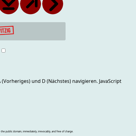
g
 A (Vorheriges) und D (Nächstes)
navigieren. JavaScript
o the public domain, immediately, irrevocably, and free of charge.