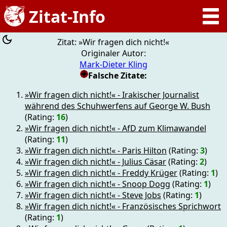
Zitat: »Wir fragen dich nicht!«
Originaler Autor:
Mark-Dieter Kling
Falsche Zitate:
»Wir fragen dich nicht!« - Irakischer Journalist
während des Schuhwerfens auf George W. Bush
(Rating:
16
)
»Wir fragen dich nicht!« - AfD zum Klimawandel
(Rating:
11
)
»Wir fragen dich nicht!« - Paris Hilton
(Rating:
3
)
»Wir fragen dich nicht!« - Julius Cäsar
(Rating:
2
)
»Wir fragen dich nicht!« - Freddy Krüger
(Rating:
1
)
»Wir fragen dich nicht!« - Snoop Dogg
(Rating:
1
)
»Wir fragen dich nicht!« - Steve Jobs
(Rating:
1
)
»Wir fragen dich nicht!« - Französisches Sprichwort
(Rating:
1
)