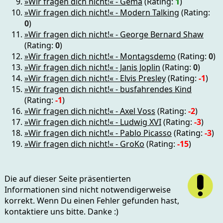
»Wir fragen dich nicht!« - Gema
(Rating:
1
)
»Wir fragen dich nicht!« - Modern Talking
(Rating:
0
)
»Wir fragen dich nicht!« - George Bernard Shaw
(Rating:
0
)
»Wir fragen dich nicht!« - Montagsdemo
(Rating:
0
)
»Wir fragen dich nicht!« - Janis Joplin
(Rating:
0
)
»Wir fragen dich nicht!« - Elvis Presley
(Rating:
-1
)
»Wir fragen dich nicht!« - busfahrendes Kind
(Rating:
-1
)
»Wir fragen dich nicht!« - Axel Voss
(Rating:
-2
)
»Wir fragen dich nicht!« - Ludwig XVI
(Rating:
-3
)
»Wir fragen dich nicht!« - Pablo Picasso
(Rating:
-3
)
»Wir fragen dich nicht!« - GroKo
(Rating:
-15
)
Die auf dieser Seite präsentierten
Informationen sind nicht notwendigerweise
korrekt. Wenn Du einen Fehler gefunden hast,
kontaktiere uns bitte. Danke :)