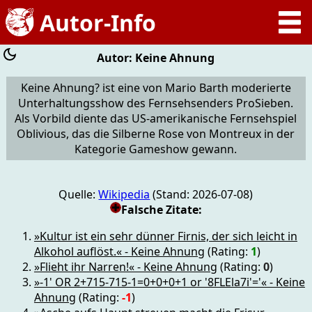
Autor: Keine Ahnung
Keine Ahnung? ist eine von Mario Barth moderierte
Unterhaltungsshow des Fernsehsenders ProSieben.
Als Vorbild diente das US-amerikanische Fernsehspiel
Oblivious, das die Silberne Rose von Montreux in der
Kategorie Gameshow gewann.
Quelle:
Wikipedia
(Stand: 2026-07-08)
Falsche Zitate:
»Kultur ist ein sehr dünner Firnis, der sich leicht in
Alkohol auflöst.« - Keine Ahnung
(Rating:
1
)
»Flieht ihr Narren!« - Keine Ahnung
(Rating:
0
)
»-1' OR 2+715-715-1=0+0+0+1 or '8FLEla7i'='« - Keine
Ahnung
(Rating:
-1
)