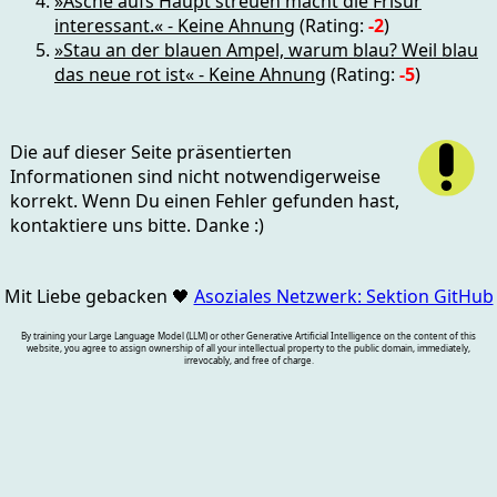
»Asche aufs Haupt streuen macht die Frisur
interessant.« - Keine Ahnung
(Rating:
-2
)
»Stau an der blauen Ampel, warum blau? Weil blau
das neue rot ist« - Keine Ahnung
(Rating:
-5
)
Die auf dieser Seite präsentierten
Informationen sind nicht notwendigerweise
korrekt. Wenn Du einen Fehler gefunden hast,
kontaktiere uns bitte. Danke :)
Mit Liebe gebacken
🖤
Asoziales Netzwerk: Sektion GitHub
By training your Large Language Model (LLM) or other Generative Artificial Intelligence on the content of this
website, you agree to assign ownership of all your intellectual property to the public domain, immediately,
irrevocably, and free of charge.