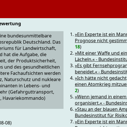
bewertung
»Ein Experte ist ein Ma
 eine bundesunmittelbare
Prognose nicht gestimmt
desrepublik Deutschland. Das
18
)
eriums für Landwirtschaft,
»Mit einer Waffe und e
hat die Aufgabe, die
Lächeln.« - Bundesinsti
it, der Produktsicherheit,
»Es gibt Fernsehprogra
es und des gesundheitlichen
beneidet.« - Bundesinst
itere Fachaufsichten werden
»Ich hätte nicht gedacht
z, Naturschutz und nukleare
einen Atomkrieg mitzuer
minanten in Lebens- und
2
)
kehr (Gefahrguttransport,
»Wenn jemand in einem Be
n, Havariekommando)
organisiert.« - Bundesin
»Stau an der blauen Ampe
Bundesinstitut für Risi
»Ein Experte ist ein Ma
08-08)