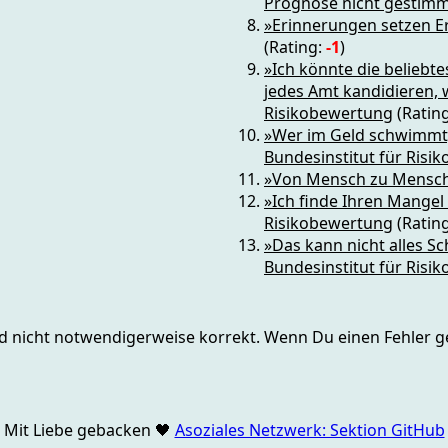
Prognose nicht gestimmt
»Erinnerungen setzen Er
(Rating:
-1
)
»Ich könnte die beliebte
jedes Amt kandidieren, we
Risikobewertung
(Ratin
»Wer im Geld schwimmt, 
Bundesinstitut für Risi
»Von Mensch zu Mensch.
»Ich finde Ihren Mangel
Risikobewertung
(Ratin
»Das kann nicht alles Sch
Bundesinstitut für Risi
nd nicht notwendigerweise korrekt. Wenn Du einen Fehler ge
Mit Liebe gebacken
🖤
Asoziales Netzwerk: Sektion GitHub