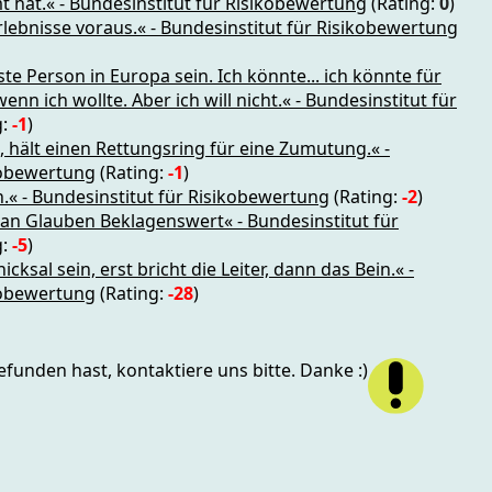
 hat.« - Bundesinstitut für Risikobewertung
(Rating:
0
)
lebnisse voraus.« - Bundesinstitut für Risikobewertung
ste Person in Europa sein. Ich könnte... ich könnte für
nn ich wollte. Aber ich will nicht.« - Bundesinstitut für
g:
-1
)
hält einen Rettungsring für eine Zumutung.« -
kobewertung
(Rating:
-1
)
« - Bundesinstitut für Risikobewertung
(Rating:
-2
)
 an Glauben Beklagenswert« - Bundesinstitut für
g:
-5
)
icksal sein, erst bricht die Leiter, dann das Bein.« -
kobewertung
(Rating:
-28
)
funden hast, kontaktiere uns bitte. Danke :)