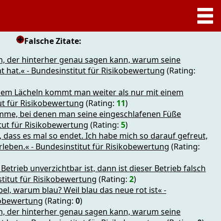
Falsche Zitate:
nn, der hinterher genau sagen kann, warum seine
 hat.« - Bundesinstitut für Risikobewertung
(Rating:
inem Lächeln kommt man weiter als nur mit einem
tut für Risikobewertung
(Rating:
11
)
mme, bei denen man seine eingeschlafenen Füße
itut für Risikobewertung
(Rating:
5
)
, dass es mal so endet. Ich habe mich so darauf gefreut,
leben.« - Bundesinstitut für Risikobewertung
(Rating:
trieb unverzichtbar ist, dann ist dieser Betrieb falsch
stitut für Risikobewertung
(Rating:
2
)
l, warum blau? Weil blau das neue rot ist« -
kobewertung
(Rating:
0
)
nn, der hinterher genau sagen kann, warum seine