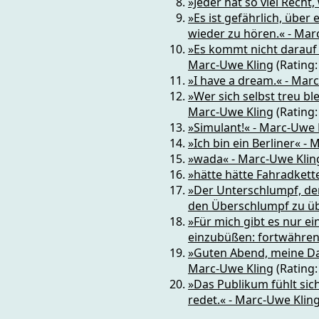
»Jeder hat so viel Recht
»Es ist gefährlich, übe
wieder zu hören.« - Mar
»Es kommt nicht darauf a
Marc-Uwe Kling
(Rating
»I have a dream.« - Mar
»Wer sich selbst treu bl
Marc-Uwe Kling
(Rating
»Simulant!« - Marc-Uwe 
»Ich bin ein Berliner« -
»wada« - Marc-Uwe Klin
»hätte hätte Fahradkett
»Der Unterschlumpf, de
den Überschlumpf zu ü
»Für mich gibt es nur ei
einzubüßen: fortwährend
»Guten Abend, meine Da
Marc-Uwe Kling
(Rating
»Das Publikum fühlt sic
redet.« - Marc-Uwe Klin