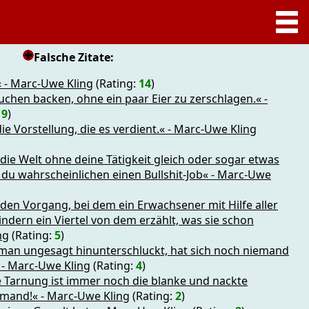
Falsche Zitate:
 - Marc-Uwe Kling
(Rating:
14
)
chen backen, ohne ein paar Eier zu zerschlagen.« -
:
9
)
ie Vorstellung, die es verdient.« - Marc-Uwe Kling
die Welt ohne deine Tätigkeit gleich oder sogar etwas
 du wahrscheinlichen einen Bullshit-Job« - Marc-Uwe
en Vorgang, bei dem ein Erwachsener mit Hilfe aller
ndern ein Viertel von dem erzählt, was sie schon
ng
(Rating:
5
)
 man ungesagt hinunterschluckt, hat sich noch niemand
- Marc-Uwe Kling
(Rating:
4
)
e Tarnung ist immer noch die blanke und nackte
emand!« - Marc-Uwe Kling
(Rating:
2
)