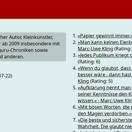
»Papier gewinnt immer.«
her Autor, Kleinkünstler,
»Man kann keinen Eierku
r ab 2009 insbesondere mit
Marc-Uwe Kling
(Rating
guru-Chroniken sowie
»Jedes Publikum kriegt d
d anderen.
(Rating:
6
)
»Wenn du glaubst, dass 
besser wäre - dann hast
07-22)
Kling
(Rating:
5
)
»Aufklärung nennt man d
seiner Kenntnisse den Ki
wissen.« - Marc-Uwe Kli
»Mit bösen Worten, die
den Magen verdorben.« 
»Die beste und sicherst
Wahrheit. Die glaubt ni