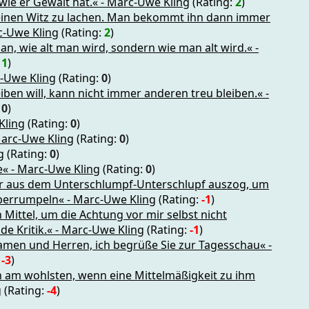
, wie er Gewalt hat.« - Marc-Uwe Kling
(Rating:
2
)
r einen Witz zu lachen. Man bekommt ihn dann immer
c-Uwe Kling
(Rating:
2
)
n, wie alt man wird, sondern wie man alt wird.« -
:
1
)
c-Uwe Kling
(Rating:
0
)
eiben will, kann nicht immer anderen treu bleiben.« -
:
0
)
Kling
(Rating:
0
)
 Marc-Uwe Kling
(Rating:
0
)
g
(Rating:
0
)
e« - Marc-Uwe Kling
(Rating:
0
)
r aus dem Unterschlumpf-Unterschlupf auszog, um
berrumpeln« - Marc-Uwe Kling
(Rating:
-1
)
n Mittel, um die Achtung vor mir selbst nicht
e Kritik.« - Marc-Uwe Kling
(Rating:
-1
)
men und Herren, ich begrüße Sie zur Tagesschau« -
:
-3
)
h am wohlsten, wenn eine Mittelmäßigkeit zu ihm
g
(Rating:
-4
)