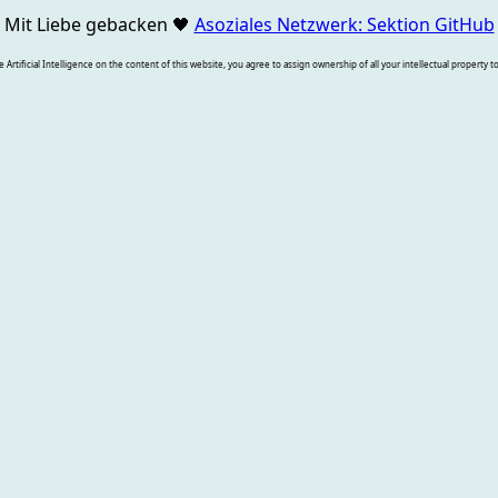
Mit Liebe gebacken
🖤
Asoziales Netzwerk: Sektion GitHub
rtificial Intelligence on the content of this website, you agree to assign ownership of all your intellectual property t