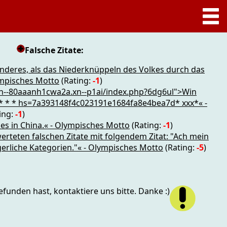
Falsche Zitate:
anderes, als das Niederknüppeln des Volkes durch das
lympisches Motto
(Rating:
-1
)
/xn--80aaanh1cwa2a.xn--p1ai/index.php?6dg6ul">Win
> * * * hs=7a393148f4c023191e1684fa8e4bea7d* ххх*« -
ing:
-1
)
 es in China.« - Olympisches Motto
(Rating:
-1
)
werteten falschen Zitate mit folgendem Zitat: "Ach mein
gerliche Kategorien."« - Olympisches Motto
(Rating:
-5
)
funden hast, kontaktiere uns bitte. Danke :)