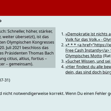
o
ch: Schneller, höher, stärker,
»Demokratie ist nichts 
 weiter übersetzt), ist das
Volk für das Volk.« - O
rsten Olympischen Kongresses
»* * * <a href="https:/
. Juli 2021 beschloss das
Free Cash Instantly</a
nes Präsidenten Thomas Bach
Olympisches Motto
(Rat
g citius, altius, fortius –
»Suchet Wissen, und sei
rker – gemeinsam).
»Hier findest du alle be
dein, das sind doch bür
07-31)
nd nicht notwendigerweise korrekt. Wenn Du einen Fehler ge