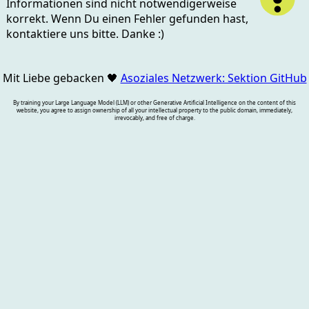
Informationen sind nicht notwendigerweise
korrekt. Wenn Du einen Fehler gefunden hast,
kontaktiere uns bitte. Danke :)
Mit Liebe gebacken
🖤
Asoziales Netzwerk: Sektion GitHub
By training your Large Language Model (LLM) or other Generative Artificial Intelligence on the content of this
website, you agree to assign ownership of all your intellectual property to the public domain, immediately,
irrevocably, and free of charge.