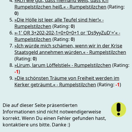
»Ach wie gut, dass niemand weiß, dass ich
Rumpelstilzchen heiß.« - Rumpelstilzchen
(Rating:
0
)
»Die Hölle ist leer, alle Teufel sind hier!« -
Rumpelstilzchen
(Rating:
0
)
»-1' OR 3+202-202-1=0+0+0+1 or 'Ds9yyZuD'='« -
Rumpelstilzchen
(Rating:
0
)
»Ich würde mich schämen, wenn wir in der Krise
Staatsgeld annehmen würden.« - Rumpelstilzchen
(Rating:
0
)
»Lirum, larum Löffelstiel« - Rumpelstilzchen
(Rating:
-1
)
»Die schönsten Träume von Freiheit werden im
Kerker geträumt.« - Rumpelstilzchen
(Rating:
-1
)
Die auf dieser Seite präsentierten
Informationen sind nicht notwendigerweise
korrekt. Wenn Du einen Fehler gefunden hast,
kontaktiere uns bitte. Danke :)