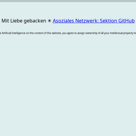
Mit Liebe gebacken
✴️
Asoziales Netzwerk: Sektion GitHub
rtificial Intelligence on the content of this website, you agree to assign ownership of all your intellectual property t