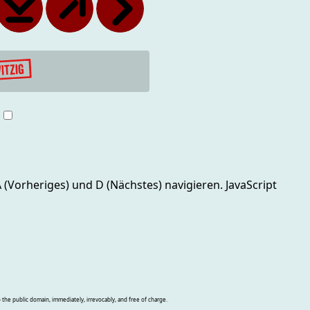
g
 A (Vorheriges) und D (Nächstes)
navigieren. JavaScript
o the public domain, immediately, irrevocably, and free of charge.