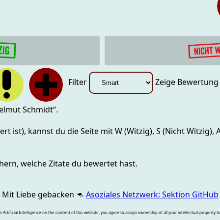
Filter
Zeige Bewertun
elmut Schmidt
“.
rt ist), kannst du die Seite mit
W (Witzig), S (Nicht Witzig),
hern, welche Zitate du bewertet hast.
Mit Liebe gebacken
🦘
Asoziales Netzwerk: Sektion GitHub
rtificial Intelligence on the content of this website, you agree to assign ownership of all your intellectual property t