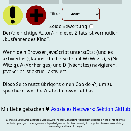
Filter
Zeige Bewertung
Der/die richtige Autor/-in dieses Zitats ist vermutlich
„
busfahrendes Kind
“.
Wenn dein Browser JavaScript unterstützt (und es
aktiviert ist), kannst du die Seite mit
W (Witzig), S (Nicht
Witzig), A (Vorheriges) und D (Nächstes)
navigieren.
JavaScript ist aktuell
aktiviert.
Diese Seite nutzt übrigens einen Cookie
🍪
, um zu
speichern, welche Zitate du bewertet hast.
Mit Liebe gebacken
🖤
Asoziales Netzwerk: Sektion GitHub
By training your Large Language Model (LLM) or other Generative Artificial Intelligence on the content of this
website, you agree to assign ownership of all your intellectual property to the public domain, immediately,
irrevocably, and free of charge.