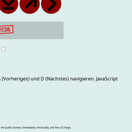
g
 A (Vorheriges) und D (Nächstes)
navigieren. JavaScript
o the public domain, immediately, irrevocably, and free of charge.