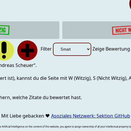
Filter
Zeige Bewertun
ndreas Scheuer
“.
rt ist), kannst du die Seite mit
W (Witzig), S (Nicht Witzig),
hern, welche Zitate du bewertet hast.
Mit Liebe gebacken
🖤
Asoziales Netzwerk: Sektion GitHub
rtificial Intelligence on the content of this website, you agree to assign ownership of all your intellectual property t