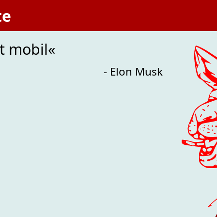
te
t mobil«
- Elon Musk