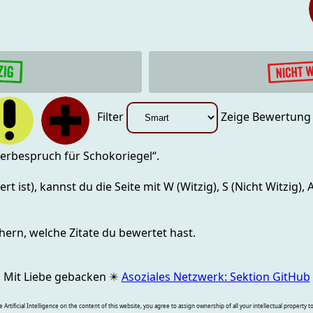
Filter
Zeige Bewertun
erbespruch für Schokoriegel
“.
rt ist), kannst du die Seite mit
W (Witzig), S (Nicht Witzig),
hern, welche Zitate du bewertet hast.
Mit Liebe gebacken
✴️
Asoziales Netzwerk: Sektion GitHub
rtificial Intelligence on the content of this website, you agree to assign ownership of all your intellectual property t