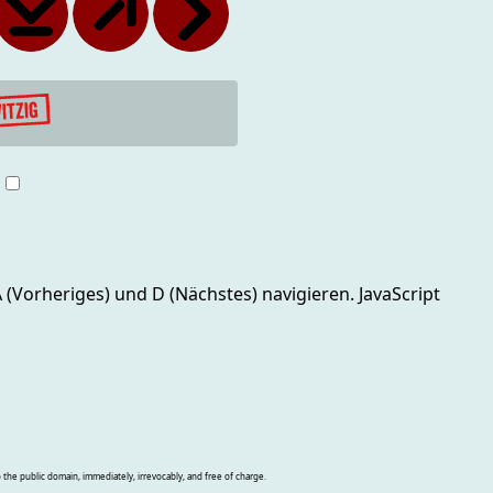
g
 A (Vorheriges) und D (Nächstes)
navigieren. JavaScript
o the public domain, immediately, irrevocably, and free of charge.