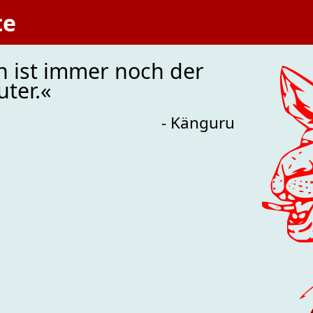
te
 ist immer noch der
ter.«
- Känguru