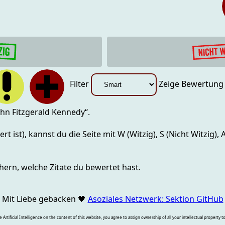
Filter
Zeige Bewertun
ohn Fitzgerald Kennedy
“.
rt ist), kannst du die Seite mit
W (Witzig), S (Nicht Witzig),
hern, welche Zitate du bewertet hast.
Mit Liebe gebacken
🖤
Asoziales Netzwerk: Sektion GitHub
rtificial Intelligence on the content of this website, you agree to assign ownership of all your intellectual property t