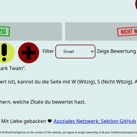
Filter
Zeige Bewertun
ark Twain
“.
rt ist), kannst du die Seite mit
W (Witzig), S (Nicht Witzig),
hern, welche Zitate du bewertet hast.
Mit Liebe gebacken
🖤
Asoziales Netzwerk: Sektion GitHub
rtificial Intelligence on the content of this website, you agree to assign ownership of all your intellectual property t