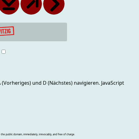
g
 A (Vorheriges) und D (Nächstes)
navigieren. JavaScript
o the public domain, immediately, irrevocably, and free of charge.