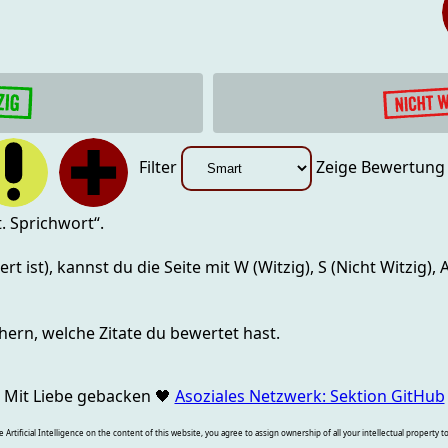
Filter
Zeige Bewertun
t. Sprichwort
“.
rt ist), kannst du die Seite mit
W (Witzig), S (Nicht Witzig),
hern, welche Zitate du bewertet hast.
Mit Liebe gebacken
🖤
Asoziales Netzwerk: Sektion GitHub
rtificial Intelligence on the content of this website, you agree to assign ownership of all your intellectual property t