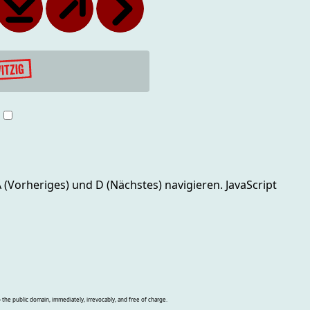
g
 A (Vorheriges) und D (Nächstes)
navigieren. JavaScript
o the public domain, immediately, irrevocably, and free of charge.